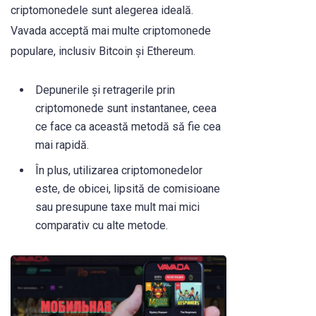
criptomonedele sunt alegerea ideală.
Vavada acceptă mai multe criptomonede
populare, inclusiv Bitcoin și Ethereum.
Depunerile și retragerile prin
criptomonede sunt instantanee, ceea
ce face ca această metodă să fie cea
mai rapidă.
În plus, utilizarea criptomonedelor
este, de obicei, lipsită de comisioane
sau presupune taxe mult mai mici
comparativ cu alte metode.