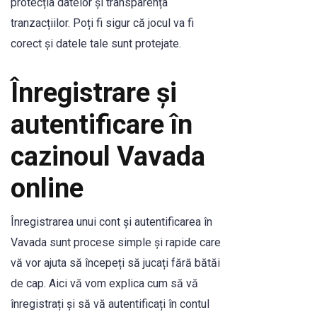
protecția datelor și transparența
tranzacțiilor. Poți fi sigur că jocul va fi
corect și datele tale sunt protejate.
Înregistrare și
autentificare în
cazinoul Vavada
online
Înregistrarea unui cont și autentificarea în
Vavada sunt procese simple și rapide care
vă vor ajuta să începeți să jucați fără bătăi
de cap. Aici vă vom explica cum să vă
înregistrați și să vă autentificați în contul