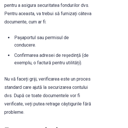
pentru a asigura securitatea fondurilor dvs.
Pentru aceasta, va trebui să furnizați câteva
documente, cum ar fi:
Pașaportul sau permisul de
conducere.
Confirmarea adresei de reședință (de
exemplu, o factură pentru utilități).
Nu vă faceți griji, verificarea este un proces
standard care ajută la securizarea contului
dvs. După ce toate documentele vor fi
verificate, veți putea retrage câștigurile fără
probleme.