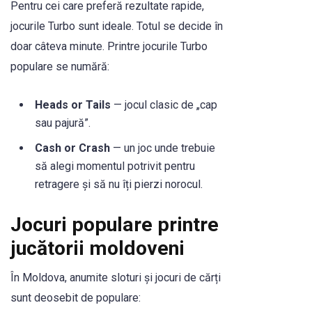
Pentru cei care preferă rezultate rapide,
jocurile Turbo sunt ideale. Totul se decide în
doar câteva minute. Printre jocurile Turbo
populare se numără:
Heads or Tails
— jocul clasic de „cap
sau pajură”.
Cash or Crash
— un joc unde trebuie
să alegi momentul potrivit pentru
retragere și să nu îți pierzi norocul.
Jocuri populare printre
jucătorii moldoveni
În Moldova, anumite sloturi și jocuri de cărți
sunt deosebit de populare: