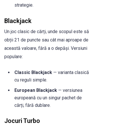
strategie.
Blackjack
Un joc clasic de cărți, unde scopul este să
obții 21 de puncte sau cât mai aproape de
această valoare, fără a o depăși. Versiuni
populare:
Classic Blackjack
— varianta clasică
cu reguli simple.
European Blackjack
— versiunea
europeană cu un singur pachet de
cărți, fără dublare.
Jocuri Turbo