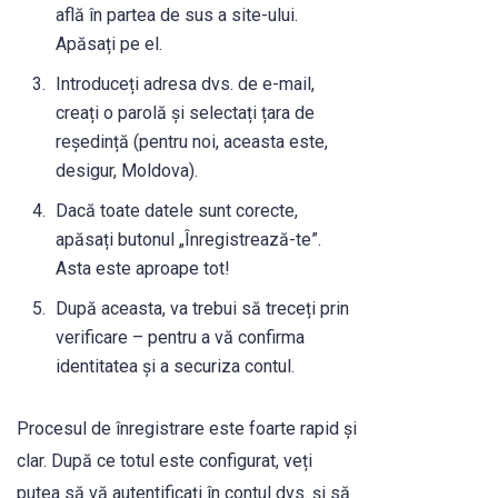
află în partea de sus a site-ului.
Apăsați pe el.
Introduceți adresa dvs. de e-mail,
creați o parolă și selectați țara de
reședință (pentru noi, aceasta este,
desigur, Moldova).
Dacă toate datele sunt corecte,
apăsați butonul „Înregistrează-te”.
Asta este aproape tot!
După aceasta, va trebui să treceți prin
verificare – pentru a vă confirma
identitatea și a securiza contul.
Procesul de înregistrare este foarte rapid și
clar. După ce totul este configurat, veți
putea să vă autentificați în contul dvs. și să