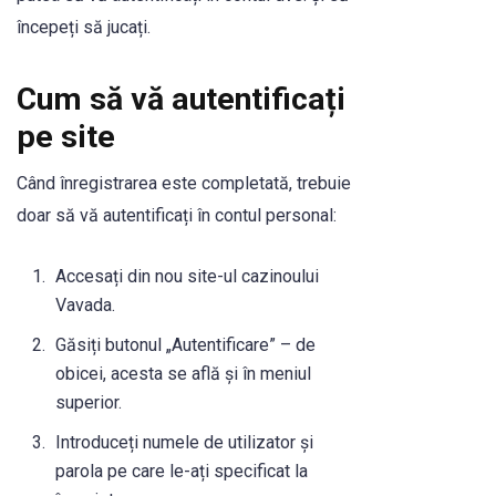
începeți să jucați.
Cum să vă autentificați
pe site
Când înregistrarea este completată, trebuie
doar să vă autentificați în contul personal:
Accesați din nou site-ul cazinoului
Vavada.
Găsiți butonul „Autentificare” – de
obicei, acesta se află și în meniul
superior.
Introduceți numele de utilizator și
parola pe care le-ați specificat la