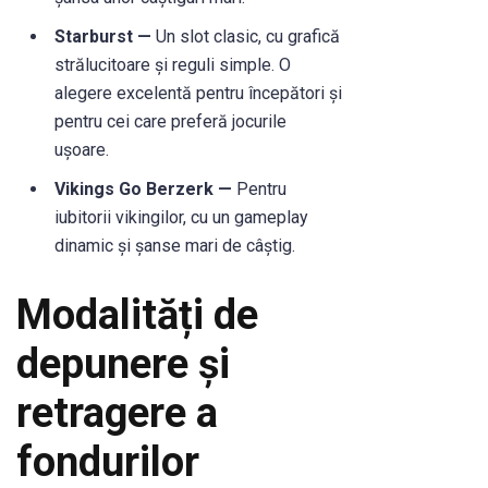
Starburst —
Un slot clasic, cu grafică
strălucitoare și reguli simple. O
alegere excelentă pentru începători și
pentru cei care preferă jocurile
ușoare.
Vikings Go Berzerk —
Pentru
iubitorii vikingilor, cu un gameplay
dinamic și șanse mari de câștig.
Modalități de
depunere și
retragere a
fondurilor