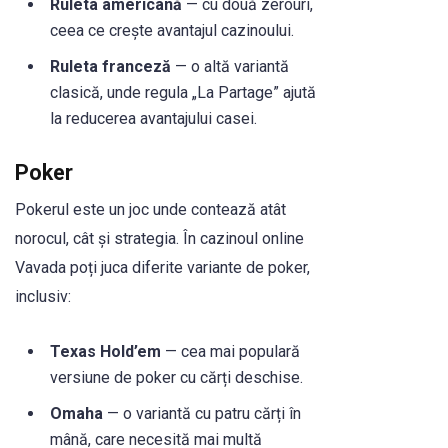
Ruleta americană
— cu două zerouri,
ceea ce crește avantajul cazinoului.
Ruleta franceză
— o altă variantă
clasică, unde regula „La Partage” ajută
la reducerea avantajului casei.
Poker
Pokerul este un joc unde contează atât
norocul, cât și strategia. În cazinoul online
Vavada poți juca diferite variante de poker,
inclusiv:
Texas Hold’em
— cea mai populară
versiune de poker cu cărți deschise.
Omaha
— o variantă cu patru cărți în
mână, care necesită mai multă