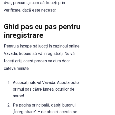
dvs., precum și cum să treceți prin
verificare, dacă este necesar.
Ghid pas cu pas pentru
înregistrare
Pentru a începe să jucați în cazinoul online
Vavada, trebuie să vă înregistrați. Nu vă
faceți griji, acest proces va dura doar
câteva minute:
Accesați site-ul Vavada. Acesta este
primul pas către lumea jocurilor de
noroc!
Pe pagina principală, găsiți butonul
„Înregistrare” – de obicei, acesta se