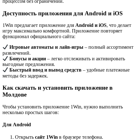
процессом без ограничений.
Доступность приложения для Android и iOS
1Win предлагает приложение для
Android и iOS
, что делает
игру максимально комфортной. Приложение повторяет
функционал официального сайта:
Игровые автоматы и лайв-игры
– полный ассортимент
развлечений.
Бонусы и акции
– легко отслеживать и активировать
выгодные предложения.
Быстрый ввод и вывод средств
– удобные платежные
методы без задержек.
Как скачать и установить приложение в
Молдове
Чтобы установить приложение 1Win, нужно выполнить
несколько простых шагов:
Для Android
Открыть
сайт 1Win
в браузере телефона.