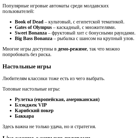
Популярные игровые автоматы среди молдавских
пользователей:
Book of Dead
– культовый, с египетской тематикой.
Gates of Olympus
– каскадный, с множителями.
Sweet Bonanza
– фруктовый хит с бонусными раундами.
Big Bass Bonanza
– рыбалка с шансом на крупный улов.
Многие игры доступны в
демо-режиме
, так что можно
попробовать без риска.
Настольные игры
Любителям классики тоже есть из чего выбрать.
Топовые настольные игры:
Рулетка (европейская, американская)
Блэкджек VIP
Карибский покер
Баккара
Здесь важна не только удача, но и стратегия.