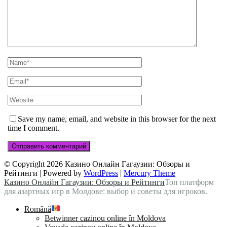
Save my name, email, and website in this browser for the next
time I comment.
© Copyright 2026 Казино Онлайн Гагаузии: Обзоры и
Рейтинги | Powered by
WordPress
|
Mercury Theme
Казино Онлайн Гагаузии: Обзоры и Рейтинги
Топ платформ
для азартных игр в Молдове: выбор и советы для игроков.
Română
Betwinner cazinou online în Moldova