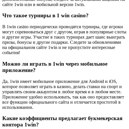
сайте 1win или в мобильной версии 1win.
Что такое турниры в 1 win casino?
В 1win casino периодически проводятся турниры, где игроки
могут соревноваться друг с другом, играя в популярные слоты
и другие игры. Участие в таких турнирах дает шанс выиграть
призы, бонусы и другие подарки. Следите за обновлениями
на официальном сайте 1win и не пропустите интересные
события!
Можно ли играть в 1win через мобильное
приложение?
Да, 1win имеет мобильное приложение для Android и iOS,
которое позволяет играть в казино, делать ставки на спорт и
управлять своим аккаунтом в любое время и в любом месте.
Приложение удобно использовать, так как оно предоставляет
все функции официального сайта и отличается простотой в
использовании.
Какие коэффициенты предлагает букмекерская
контора 1win?