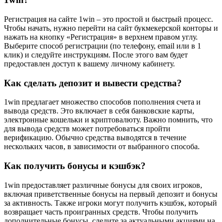
Регистрация на сайте 1win – это простой и быстрый процесс.
Чтобы начать, нужно перейти на сайт букмекерской конторы и
нажать на кнопку «Регистрация» в верхнем правом углу.
Выберите способ регистрации (по телефону, email или в 1
клик) и следуйте инструкциям. После этого вам будет
предоставлен доступ к вашему личному кабинету.
Как сделать депозит и вывести средства?
1win предлагает множество способов пополнения счета и
вывода средств. Это включает в себя банковские карты,
электронные кошельки и криптовалюту. Важно помнить, что
для вывода средств может потребоваться пройти
верификацию. Обычно средства выводятся в течение
нескольких часов, в зависимости от выбранного способа.
Как получить бонусы и кэшбэк?
1win предоставляет различные бонусы для своих игроков,
включая приветственные бонусы на первый депозит и бонусы
за активность. Также игроки могут получить кэшбэк, который
возвращает часть проигранных средств. Чтобы получить
дополнительные бонусы, следите за актуальными акциями на