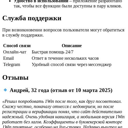
Удобство в использовании
– приложение разработано
так, чтобы все функции были доступны в пару кликов.
Служба поддержки
При возникновении вопросов пользователи могут обратиться
в службу поддержки.
Способ связи
Описание
Онлайн-чат
Быстрая помощь 24/7
Email
Ответ в течение нескольких часов
Telegram
Удобный способ связи через мессенджер
Отзывы
Андрей, 32 года (отзыв от 10 марта 2025)
«Решил попробовать 1Win после того, как друг посоветовал.
Скажу честно, поначалу отнесся с недоверием, но после
регистрации и верификации понял, что сайт действительно
надежный. Очень удобная навигация, а мобильная версия 1Win
работает без лагов. Коэффициенты в букмекерской конторе
1Win приятные, особенно на live-ставки. Недавно выиграл на