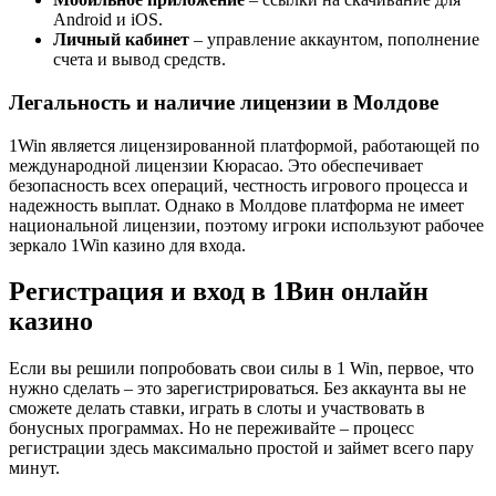
Android и iOS.
Личный кабинет
– управление аккаунтом, пополнение
счета и вывод средств.
Легальность и наличие лицензии в Молдове
1Win является лицензированной платформой, работающей по
международной лицензии Кюрасао. Это обеспечивает
безопасность всех операций, честность игрового процесса и
надежность выплат. Однако в Молдове платформа не имеет
национальной лицензии, поэтому игроки используют рабочее
зеркало 1Win казино для входа.
Регистрация и вход в 1Вин онлайн
казино
Если вы решили попробовать свои силы в 1 Win, первое, что
нужно сделать – это зарегистрироваться. Без аккаунта вы не
сможете делать ставки, играть в слоты и участвовать в
бонусных программах. Но не переживайте – процесс
регистрации здесь максимально простой и займет всего пару
минут.