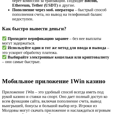
берет комиссии за транзакции. Подходят
Bitcoin,
Ethereum, Tether (USDT)
и другие.
Пополнение через моб. оператора
– быстрый способ
пополнения счета, но вывод на телефонный баланс
недоступен.
Как быстро вывести деньги?
Проходите верификацию заранее
– без нее выплаты
могут задержаться.
Используйте один и тот же метод для ввода и вывода
–
это ускорит обработку платежа.
Выбирайте электронные кошельки или криптовалюту
– они самые быстрые.
Мобильное приложение 1Win казино
Приложение 1Win – это удобный способ всегда иметь под
рукой казино и ставки на спорт. Оно дает полный доступ ко
всем функциям сайта, включая пополнение счета, вывод
выигрышей, бонусы и большой выбор игр. Игроки из
Молдовы могут скачать приложение и наслаждаться игровым