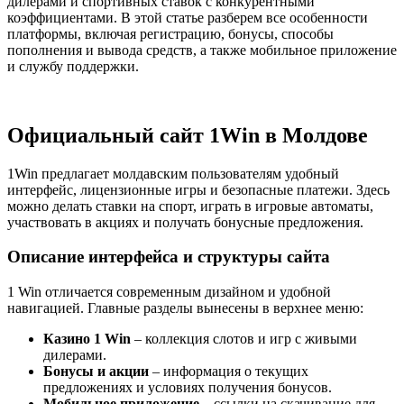
дилерами и спортивных ставок с конкурентными
коэффициентами. В этой статье разберем все особенности
платформы, включая регистрацию, бонусы, способы
пополнения и вывода средств, а также мобильное приложение
и службу поддержки.
Официальный сайт 1Win в Молдове
1Win предлагает молдавским пользователям удобный
интерфейс, лицензионные игры и безопасные платежи. Здесь
можно делать ставки на спорт, играть в игровые автоматы,
участвовать в акциях и получать бонусные предложения.
Описание интерфейса и структуры сайта
1 Win отличается современным дизайном и удобной
навигацией. Главные разделы вынесены в верхнее меню:
Казино 1 Win
– коллекция слотов и игр с живыми
дилерами.
Бонусы и акции
– информация о текущих
предложениях и условиях получения бонусов.
Мобильное приложение
– ссылки на скачивание для