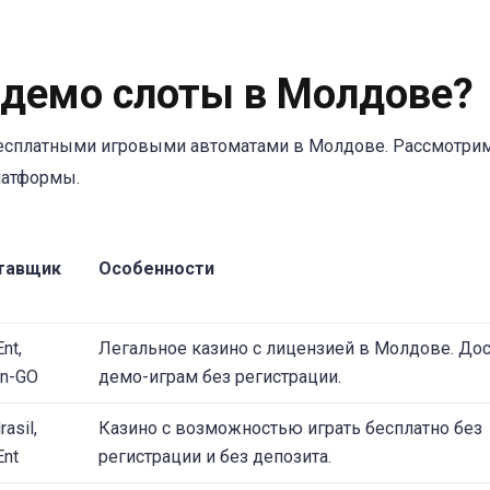
 демо слоты в Молдове?
 бесплатными игровыми автоматами в Молдове. Рассмотри
латформы.
тавщик
Особенности
nt,
Легальное казино с лицензией в Молдове. Дос
’n-GO
демо-играм без регистрации.
asil,
Казино с возможностью играть бесплатно без
Ent
регистрации и без депозита.