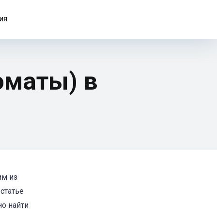
ия
оматы) в
им из
 статье
но найти