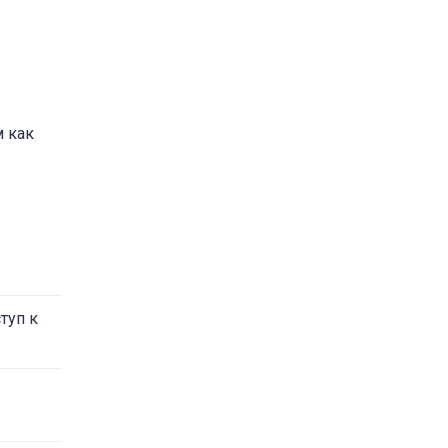
м как
туп к