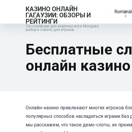
КАЗИНО ОНЛАЙН
Română
ГАГАУЗИИ: ОБЗОРЫ И
РЕЙТИНГИ
Топ платформ для азартных игр в Молдове:
выбор и советы для игроков.
Бесплатные сл
онлайн казин
Онлайн-казино привлекают многих игроков бла
популярных способов насладиться играми без ри
мы расскажем, что такое демо-слоты, их преи