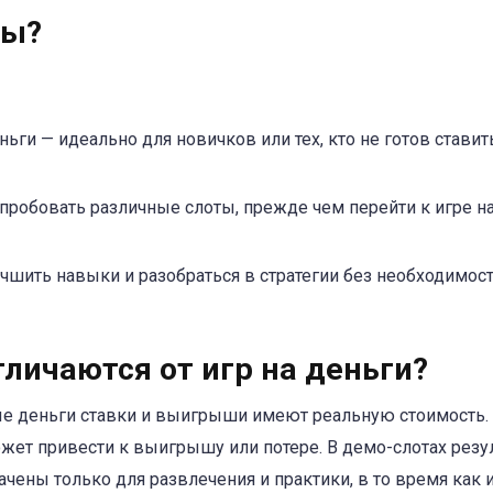
ты?
еньги — идеально для новичков или тех, кто не готов ставит
пробовать различные слоты, прежде чем перейти к игре н
чшить навыки и разобраться в стратегии без необходимос
личаются от игр на деньги?
ьные деньги ставки и выигрыши имеют реальную стоимость.
жет привести к выигрышу или потере. В демо-слотах резу
чены только для развлечения и практики, в то время как 