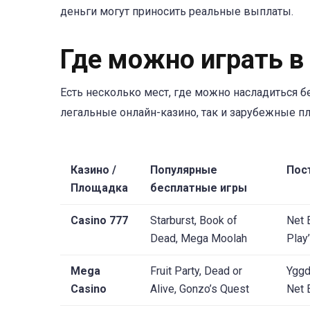
деньги могут приносить реальные выплаты.
Где можно играть в
Есть несколько мест, где можно насладиться
легальные онлайн-казино, так и зарубежные п
Казино /
Популярные
Пос
Площадка
бесплатные игры
Casino 777
Starburst, Book of
Net E
Dead, Mega Moolah
Play
Mega
Fruit Party, Dead or
Yggdr
Casino
Alive, Gonzo’s Quest
Net 