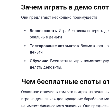
Зачем играть в демо сло
Они предлагают несколько преимуществ:
Безопасность
: Игра без риска потерять д
реальные деньги.
Тестирование автоматов
: Возможность о
деньги.
Обучение
: Бесплатные игры помогают улу
делать депозиты.
Чем бесплатные слоты от
Основное отличие в том, что в играх на реал
игре на деньги каждое вращение барабанов мо
не имеют финансового значения. Они предназна