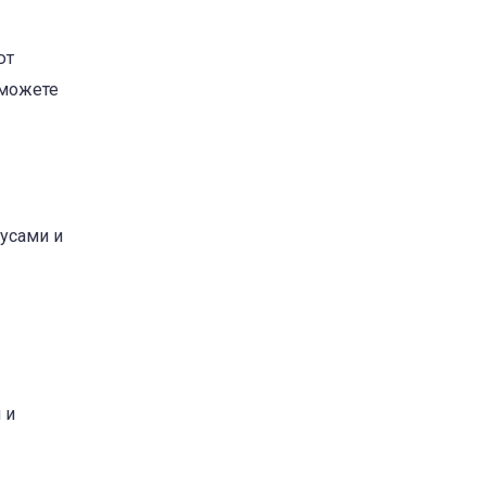
ют
сможете
усами и
 и